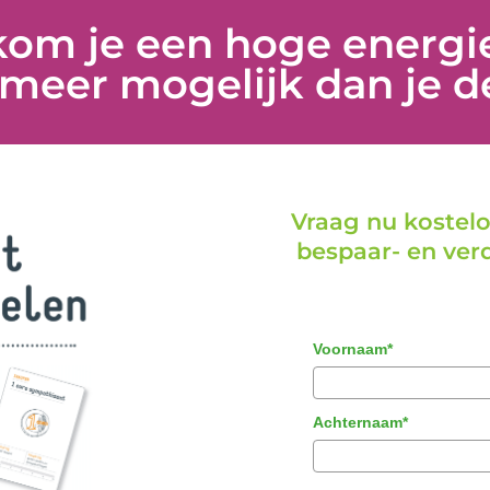
kom je een hoge energi
s meer mogelijk dan je d
Vraag nu kostelo
bespaar- en ve
Voornaam*
Achternaam*