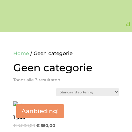
Home
/ Geen categorie
Geen categorie
Toont alle 3 resultaten
Aanbieding!
1 jaar
Oorspronkelijke
Huidige
€
3.000,00
€
550,00